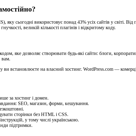
самостійно?
 яку сьогодні використовує понад 43% усіх сайтів у світі. Від 
нучкості, великій кількості плагінів і відкритому коду.
дом, яке дозволяє створювати будь-які сайти: блоги, корпоратив
 вам.
у ви встановлюєте на власний хостинг. WordPress.com — комерц
ше за хостинг і домен.
завдання: SEO, магазин, форми, кешування.
безкоштовні.
дувати сторінки без HTML і CSS.
інструкцій, у тому числі українською.
анди підтримки.