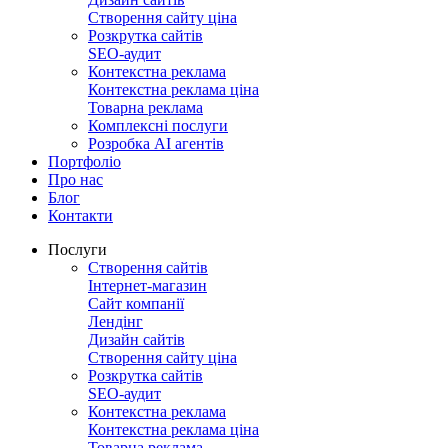
Створення сайту ціна
Розкрутка сайтів
SEO-аудит
Контекстна реклама
Контекстна реклама ціна
Товарна реклама
Комплексні послуги
Розробка АІ агентів
Портфоліо
Про нас
Блог
Контакти
Послуги
Створення сайтів
Інтернет-магазин
Сайт компанії
Лендінг
Дизайн сайтів
Створення сайту ціна
Розкрутка сайтів
SEO-аудит
Контекстна реклама
Контекстна реклама ціна
Товарна реклама