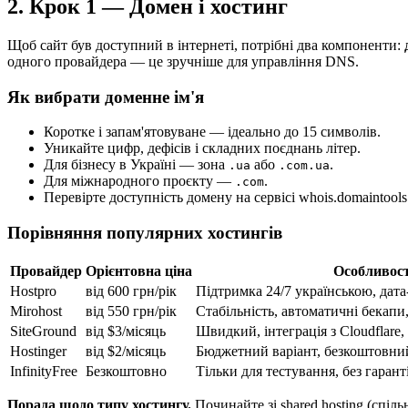
2. Крок 1 — Домен і хостинг
Щоб сайт був доступний в інтернеті, потрібні два компоненти:
одного провайдера — це зручніше для управління DNS.
Як вибрати доменне ім'я
Коротке і запам'ятовуване — ідеально до 15 символів.
Уникайте цифр, дефісів і складних поєднань літер.
Для бізнесу в Україні — зона
або
.
.ua
.com.ua
Для міжнародного проєкту —
.
.com
Перевірте доступність домену на сервісі whois.domaintool
Порівняння популярних хостингів
Провайдер
Орієнтовна ціна
Особливост
Hostpro
від 600 грн/рік
Підтримка 24/7 українською, дата
Mirohost
від 550 грн/рік
Стабільність, автоматичні бекапи,
SiteGround
від $3/місяць
Швидкий, інтеграція з Cloudflare
Hostinger
від $2/місяць
Бюджетний варіант, безкоштовни
InfinityFree
Безкоштовно
Тільки для тестування, без гарант
Порада щодо типу хостингу.
Починайте зі shared hosting (спіл