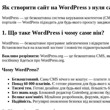
Як створити сайт на WordPress з нуля 
WordPress — це безкоштовна система керування контентом (CMS),
порталів — WordPress підходить для будь-якого проєкту завдяки г
1. Що таке WordPress і чому саме він?
WordPress — безкоштовне програмне забезпечення з відкритим ко
Встановлюється на власний хостинг і повністю підконтрольний
Важливо розрізняти:
WordPress.org — це безкоштовна CMS, як
посібнику йдеться про WordPress.org.
Чому WordPress?
Безкоштовний.
Сама CMS нічого не коштує — платите ли
Понад 60 000 плагінів.
Є готове рішення для будь-якого 
Тисячі тем.
Готові дизайни для будь-якої ніші, більшість 
Без знань коду.
Блоковий редактор Gutenberg дозволяє бу
Велике ком'юніті.
Мільйони розробників, форумів, відео-
Надійність.
Регулярні оновлення безпеки від великої ком