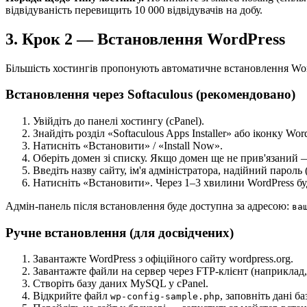
відвідуваність перевищить 10 000 відвідувачів на добу.
3. Крок 2 — Встановлення WordPress
Більшість хостингів пропонують автоматичне встановлення WordP
Встановлення через Softaculous (рекомендовано)
Увійдіть до панелі хостингу (cPanel).
Знайдіть розділ «Softaculous Apps Installer» або іконку Wor
Натисніть «Встановити» / «Install Now».
Оберіть домен зі списку. Якщо домен ще не прив'язаний
Введіть назву сайту, ім'я адміністратора, надійний пароль (
Натисніть «Встановити». Через 1–3 хвилини WordPress бу
Адмін-панель після встановлення буде доступна за адресою:
ва
Ручне встановлення (для досвідчених)
Завантажте WordPress з офіційного сайту wordpress.org.
Завантажте файли на сервер через FTP-клієнт (наприклад, F
Створіть базу даних MySQL у cPanel.
Відкрийте файл
, заповніть дані б
wp-config-sample.php