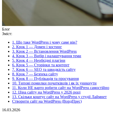
Блог
Зміст:
1. Що таке WordPress і чому саме він?
2. Крок 1 — Домен і хостинг
3. Крок 2 — Встановлення WordPress
4. Крок 3 — Вибір і налаштування теми
5. Крок 4 — Необхідні плагіни
6. Крок 5 — Сторінки та контент
7. Крок 6 — SEO та швидкість сайту
8. Крок 7 — Безпека сайту
9. Крок 8 — Публікація та просування
10. Типові помилки початківців і як їх уникнути
11. Коли НЕ варто робити сайт на WordPress самостійно
12. Ціна сайту на WordPress у 2026 році
13. Скільки коштує сайт на WordPress у студії Лаймнет
Створити сайт на WordPress (ВордПрес)
16.03.2026