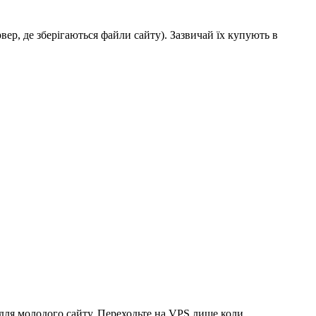
вер, де зберігаються файли сайту). Зазвичай їх купують в
ь для молодого сайту. Переходьте на VPS лише коли