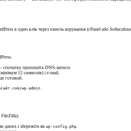
ress в один клік через панель керування (cPanel або Softaculou
dPress.
 — спочатку пропишіть DNS-записи.
мінімум 12 символів) і e-mail.
де готовий.
шсайт.com/wp-admin
ileZilla).
ази даних і збережіть як
.
wp-config.php