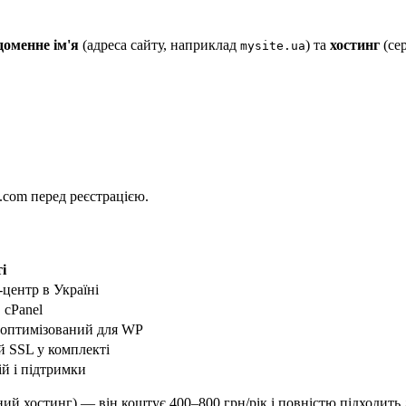
доменне ім'я
(адреса сайту, наприклад
) та
хостинг
(сер
mysite.ua
s.com перед реєстрацією.
і
-центр в Україні
 cPanel
, оптимізований для WP
й SSL у комплекті
ій і підтримки
ьний хостинг) — він коштує 400–800 грн/рік і повністю підходит