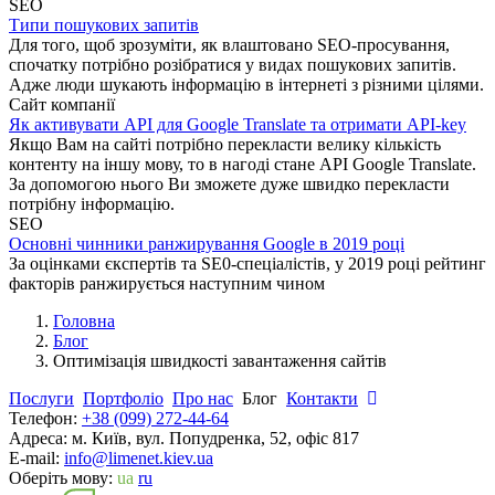
SEO
Типи пошукових запитів
Для того, щоб зрозуміти, як влаштовано SEO-просування,
спочатку потрібно розібратися у видах пошукових запитів.
Адже люди шукають інформацію в інтернеті з різними цілями.
Сайт компанії
Як активувати API для Google Translate та отримати API-key
Якщо Вам на сайті потрібно перекласти велику кількість
контенту на іншу мову, то в нагоді стане API Google Translate.
За допомогою нього Ви зможете дуже швидко перекласти
потрібну інформацію.
SEO
Основні чинники ранжирування Google в 2019 році
За оцінками єкспертів та SE0-спеціалістів, у 2019 році рейтинг
факторів ранжирується наступним чином
Головна
Блог
Оптимізація швидкості завантаження сайтів
Послуги
Портфоліо
Про нас
Блог
Контакти
Телефон:
+38 (099) 272-44-64
Адреса:
м. Київ, вул. Попудренка, 52, офіс 817
E-mail:
info@limenet.kiev.ua
Оберіть мову:
ua
ru