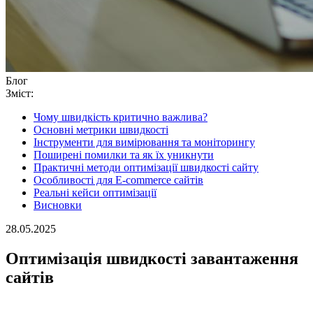
Блог
Зміст:
Чому швидкість критично важлива?
Основні метрики швидкості
Інструменти для вимірювання та моніторингу
Поширені помилки та як їх уникнути
Практичні методи оптимізації швидкості сайту
Особливості для E-commerce сайтів
Реальні кейси оптимізації
Висновки
28.05.2025
Оптимізація швидкості завантаження
сайтів