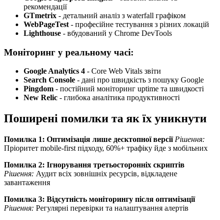
рекомендації
GTmetrix
- детальний аналіз з waterfall графіком
WebPageTest
- професійне тестування з різних локацій
Lighthouse
- вбудований у Chrome DevTools
Моніторинг у реальному часі:
Google Analytics 4
- Core Web Vitals звіти
Search Console
- дані про швидкість з пошуку Google
Pingdom
- постійний моніторинг uptime та швидкості
New Relic
- глибока аналітика продуктивності
Поширені помилки та як їх уникнути
Помилка 1: Оптимізація лише десктопної версії
Рішення:
Пріоритет mobile-first підходу, 60%+ трафіку йде з мобільних
Помилка 2: Ігнорування третьосторонніх скриптів
Рішення:
Аудит всіх зовнішніх ресурсів, відкладене
завантаження
Помилка 3: Відсутність моніторингу після оптимізації
Рішення:
Регулярні перевірки та налаштування алертів