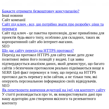
Бажаєте отримати безкоштовну консультацію?
Інші новини
Сайт компанії
Сайт під ключ - все, що потрібно знати про розробку, ціни та
переваги
Сайт під ключ - це пакетна пропозиція, дуже приваблива для
проектів будь-якого типу, особливо для складних, таких як
корпоративний сайт або інтернет-магазин.
SEO
Що дає сайту перехід на HTTPS протокол?
Перехід на протокол HTTPS для сайту може дати дуже
позитивні зміни його позицій у видачі. І ця заява
підтверджується аналізом даних, який демонструє, що багато
сайтів з безпечним протоколом реально піднімаються вище в
SERP. Цей факт переконує в тому, що перехід на HTTPS
протокол дасть перевагу всім сайтам, а не тільки тим, які
оперують персональною інформацією своїх відвідувачів.
SEO
Як перетворити вивчення аудиторії на ідеї для контенту сайту
У статті розповідається про те, як використовувати дані про
вашу аудиторію для створення якісного та релевантного
контенту