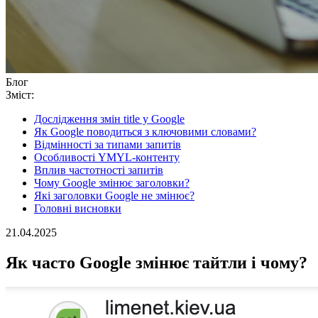
Блог
Зміст:
Дослідження змін title у Google
Як Google поводиться з ключовими словами?
Відмінності за типами запитів
Особливості YMYL-контенту
Вплив частотності запитів
Чому Google змінює заголовки?
Які заголовки Google не змінює?
Головні висновки
21.04.2025
Як часто Google змінює тайтли і чому?