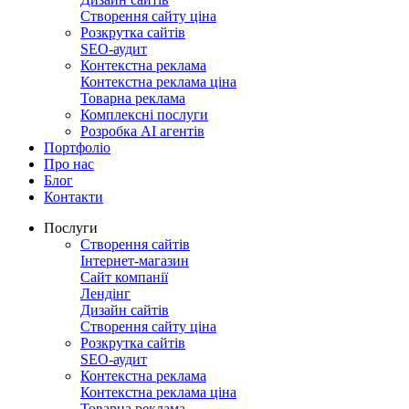
Створення сайту ціна
Розкрутка сайтів
SEO-аудит
Контекстна реклама
Контекстна реклама ціна
Товарна реклама
Комплексні послуги
Розробка АІ агентів
Портфоліо
Про нас
Блог
Контакти
Послуги
Створення сайтів
Інтернет-магазин
Сайт компанії
Лендінг
Дизайн сайтів
Створення сайту ціна
Розкрутка сайтів
SEO-аудит
Контекстна реклама
Контекстна реклама ціна
Товарна реклама