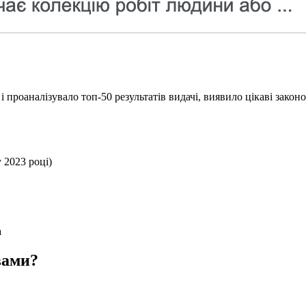
 проаналізувало топ-50 результатів видачі, виявило цікаві зако
 2023 році)
а
вами?