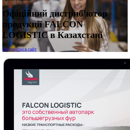
Офіційний дистриб'ютор
продукції FALCON
LOGISTIC в Казахстані
Подивитися сайт