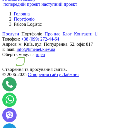
попередній проект
наступний проект
Головна
Портфоліо
Falcon Logistic
Послуги
Портфоліо
Про нас
Блог
Контакти
Телефон:
+38 (099) 272-44-64
Адреса:
м. Київ, вул. Попудренка, 52, офіс 817
E-mail:
info@limenet.kiev.ua
Оберіть мову:
ua
ru
en
Створення та просування сайтів.
© 2006-2025
Створення сайту Лаймнет