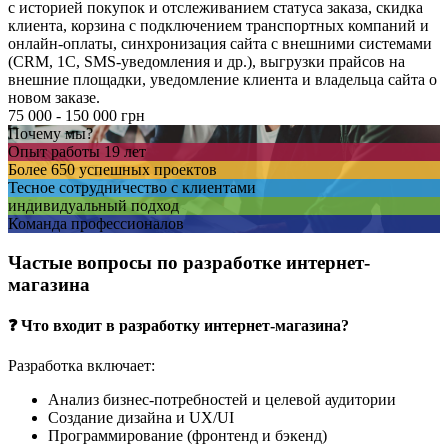
с историей покупок и отслеживанием статуса заказа, скидка
клиента, корзина с подключением транспортных компаний и
онлайн-оплаты, синхронизация сайта с внешними системами
(CRM, 1С, SMS-уведомления и др.), выгрузки прайсов на
внешние площадки, уведомление клиента и владельца сайта о
новом заказе.
75
000
- 150
000
грн
Почему мы?
Опыт работы
19 лет
Более 650
успешных проектов
Тесное сотрудничество
с клиентами
индивидуальный
подход
Команда
профессионалов
Частые вопросы по разработке интернет-
магазина
❓ Что входит в разработку интернет-магазина?
Разработка включает:
Анализ бизнес-потребностей и целевой аудитории
Создание дизайна и UX/UI
Программирование (фронтенд и бэкенд)