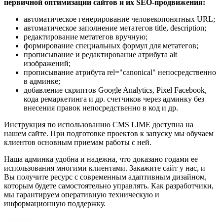
первичной оптимизации сайтов и их SEO-продвижения:
автоматическое генерирование человекопонятных URL;
автоматическое заполнение метатегов title, description;
редактирование метатегов вручную;
формирование специальных формул для метатегов;
прописывание и редактирование атрибута alt
изображений;
прописывание атрибута rel="canonical" непосредственно
в админке;
добавление скриптов Google Analytics, Pixel Facebook,
кода ремаркетинга и др. счетчиков через админку без
внесения правок непосредственно в код и др.
Инструкция по использованию CMS LIME доступна на
нашем сайте. При подготовке проектов к запуску мы обучаем
клиентов основным приемам работы с ней.
Наша админка удобна и надежна, что доказано годами ее
использования многими клиентами. Закажите сайт у нас, и
Вы получите ресурс с современным адаптивным дизайном,
которым будете самостоятельно управлять. Как разработчики,
мы гарантируем оперативную техническую и
информационную поддержку.