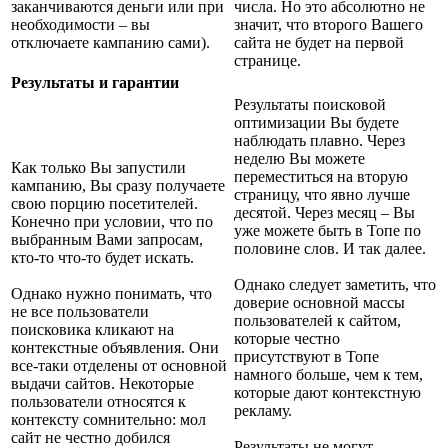
заканчиваются деньги или при
числа. Но это абсолютно не
необходимости – вы
значит, что второго Вашего
отключаете кампанию сами).
сайта не будет на первой
странице.
Результаты и гарантии
Результаты поисковой
оптимизации Вы будете
наблюдать плавно. Через
неделю Вы можете
Как только Вы запустили
переместиться на вторую
кампанию, Вы сразу получаете
страницу, что явно лучше
свою порцию посетителей.
десятой. Через месяц – Вы
Конечно при условии, что по
уже можете быть в Топе по
выбранным Вами запросам,
половине слов. И так далее.
кто-то что-то будет искать.
Однако следует заметить, что
Однако нужно понимать, что
доверие основной массы
не все пользователи
пользователей к сайтом,
поисковика кликают на
которые честно
контекстные объявления. Они
присутствуют в Топе
все-таки отделены от основной
намного больше, чем к тем,
выдачи сайтов. Некоторые
которые дают контекстную
пользователи относятся к
рекламу.
контексту сомнительно: мол
сайт не честно добился
Результаты не могут