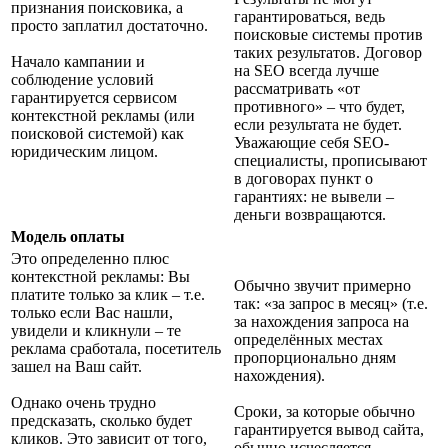
признания поисковика, а
гарантироваться, ведь
просто заплатил достаточно.
поисковые системы против
таких результатов. Договор
Начало кампании и
на SEO всегда лучше
соблюдение условий
рассматривать «от
гарантируется сервисом
противного» – что будет,
контекстной рекламы (или
если результата не будет.
поисковой системой) как
Уважающие себя SEO-
юридическим лицом.
специалисты, прописывают
в договорах пункт о
гарантиях: не вывели –
деньги возвращаются.
Модель оплаты
Это определенно плюс
контекстной рекламы: Вы
Обычно звучит примерно
платите только за клик – т.е.
так: «за запрос в месяц» (т.е.
только если Вас нашли,
за нахождения запроса на
увидели и кликнули – те
определённых местах
реклама сработала, посетитель
пропорционально дням
зашел на Ваш сайт.
нахождения).
Однако очень трудно
Сроки, за которые обычно
предсказать, сколько будет
гарантируется вывод сайта,
кликов. Это зависит от того,
обычно исчесляется